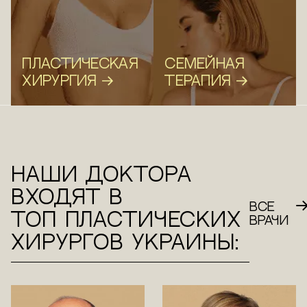
Пластическая
Семейная
хирургия
терапия
Наши доктора
Лечебная
входят в
косметология
ВСЕ
Гинекология
ТОП пластических
ВРАЧИ
хирургов Украины: