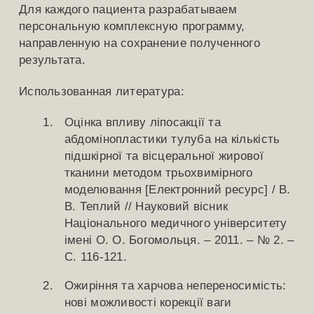
Для каждого пациента разрабатываем
персональную комплексную программу,
направленную на сохранение полученного
результата.
Использованная литература:
Оцінка впливу ліпосакції та
абдомінопластики тулуба на кількість
підшкірної та вісцеральної жирової
тканини методом трьохвимірного
моделювання [Електронний ресурс] / В.
В. Теплий // Науковий вісник
Національного медичного університету
імені О. О. Богомольця. – 2011. – № 2. –
С. 116-121.
Ожиріння та харчова непереносимість:
нові можливості корекції ваги