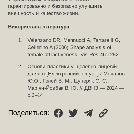
гарантированно и безопасно улучшить
внешность и качество жизни.
Використана література
Valenzano DR, Mennucci A, Tartarelli G,
Cellerino A (2006) Shape analysis of
female attractiveness. Vis Res 46:1282
Основи пластики у щелепно-лицевій
ділянці [Електронний ресурс] / Мочалов
Ю.О., Гелей В. М., Цуперяк С. С.,
Мар’ян-Йовбак В. Ю. // ДВНЗ — 2024 —
с.3–14
Поделиться: