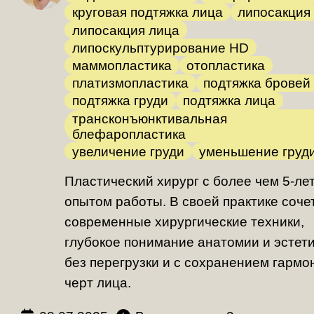
круговая подтяжка лица
липосакция
липосакция лица
липоскульптурирование HD
маммопластика
отопластика
платизмопластика
подтяжка бровей
подтяжка груди
подтяжка лица
трансконъюнктивальная
блефаропластика
увеличение груди
уменьшение груд
Пластический хирург с более чем 5-ле
опытом работы. В своей практике соче
современные хирургические техники,
глубокое понимание анатомии и эстет
без перегрузки и с сохранением гармо
черт лица.