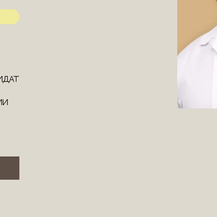
идат
ии