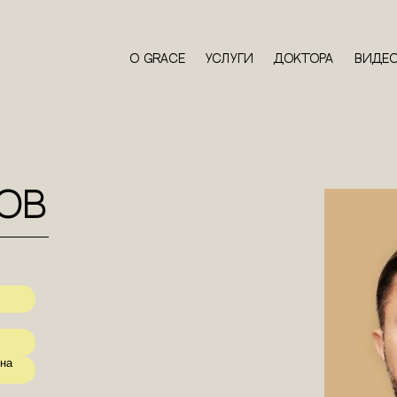
О Grace
Услуги
Доктора
Виде
ов
ена