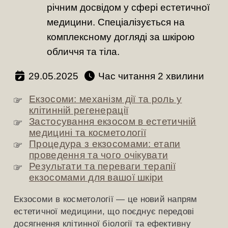
річним досвідом у сфері естетичної
медицини. Спеціалізується на
комплексному догляді за шкірою
обличчя та тіла.
29.05.2025
Час читання
хвилини
Екзосоми: механізм дії та роль у
клітинній регенерації
Застосування екзосом в естетичній
медицині та косметології
Процедура з екзосомами: етапи
проведення та чого очікувати
Результати та переваги терапії
екзосомами для вашої шкіри
Екзосоми в косметології — це новий напрям
естетичної медицини, що поєднує передові
досягнення клітинної біології та ефективну