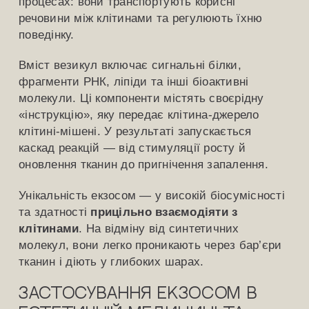
процесах: вони транспортують корисні
речовини між клітинами та регулюють їхню
поведінку.
Вміст везикул включає сигнальні білки,
фрагменти РНК, ліпіди та інші біоактивні
молекули. Ці компоненти містять своєрідну
«інструкцію», яку передає клітина-джерело
клітині-мішенi. У результаті запускається
каскад реакцій — від стимуляції росту й
оновлення тканин до пригнічення запалення.
Унікальність екзосом — у високій біосумісності
та здатності
прицільно взаємодіяти з
клітинами
. На відміну від синтетичних
молекул, вони легко проникають через бар’єри
тканин і діють у глибоких шарах.
Застосування екзосом в