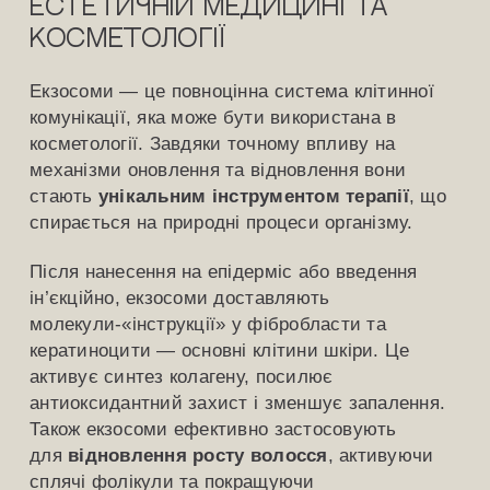
естетичній медицині та
косметології
Екзосоми — це повноцінна система клітинної
комунікації, яка може бути використана в
косметології. Завдяки точному впливу на
механізми оновлення та відновлення вони
стають
унікальним інструментом терапії
, що
спирається на природні процеси організму.
Після нанесення на епідерміс або введення
ін’єкційно, екзосоми доставляють
молекули-«інструкції» у фібробласти та
кератиноцити — основні клітини шкіри. Це
активує синтез колагену, посилює
антиоксидантний захист і зменшує запалення.
Також екзосоми ефективно застосовують
для
відновлення росту волосся
, активуючи
сплячі фолікули та покращуючи