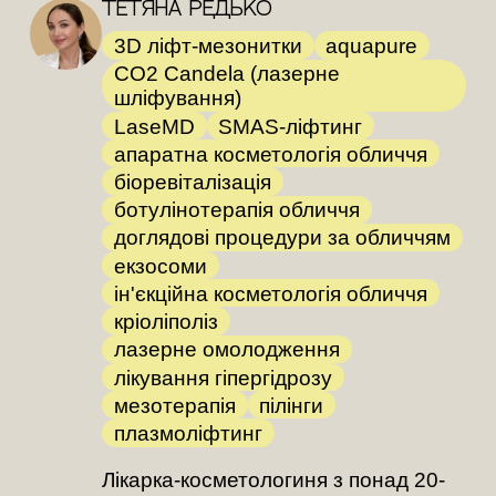
Тетяна Редько
3D ліфт-мезонитки
aquapure
CO2 Candela (лазерне
шліфування)
LaseMD
SMAS-ліфтинг
апаратна косметологія обличчя
біоревіталізація
ботулінотерапія обличчя
доглядові процедури за обличчям
екзосоми
ін'єкційна косметологія обличчя
кріоліполіз
лазерне омолодження
лікування гіпергідрозу
мезотерапія
пілінги
плазмоліфтинг
Лікарка-косметологиня з понад 20-