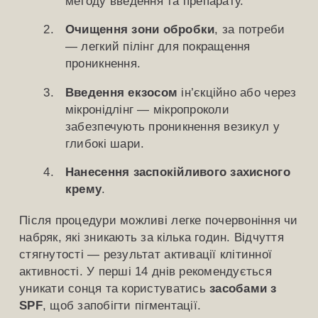
методу введення та препарату.
Очищення зони обробки
, за потреби
— легкий пілінг для покращення
проникнення.
Введення екзосом
ін’єкційно або через
мікронідлінг — мікропроколи
забезпечують проникнення везикул у
глибокі шари.
Нанесення заспокійливого захисного
крему
.
Після процедури можливі легке почервоніння чи
набряк, які зникають за кілька годин. Відчуття
стягнутості — результат активації клітинної
активності. У перші 14 днів рекомендується
уникати сонця та користуватись
засобами з
SPF
, щоб запобігти пігментації.