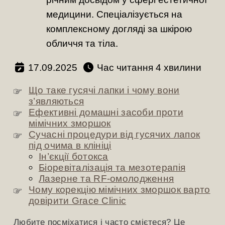
медицини. Спеціалізується на
комплексному догляді за шкірою
обличчя та тіла.
17.09.2025
Час читання
хвилини
Що таке гусячі лапки і чому вони
з’являються
Ефективні домашні засоби проти
мімічних зморшок
Сучасні процедури від гусячих лапок
під очима в клініці
Ін’єкції ботокса
Біоревіталізація та мезотерапія
Лазерне та RF-омолодження
Чому корекцію мімічних зморшок варто
довірити Grace Clinic
Любите посміхатися і часто смієтеся? Це