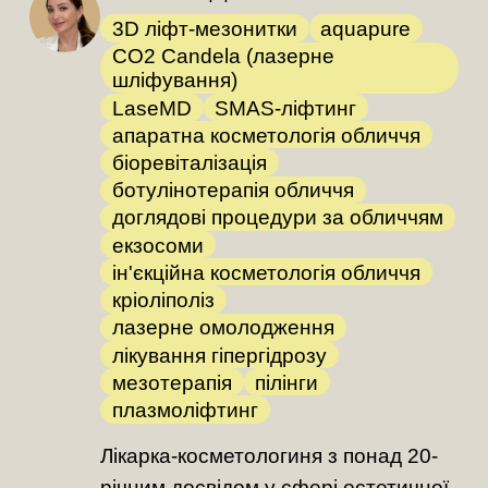
3D ліфт-мезонитки
aquapure
CO2 Candela (лазерне
шліфування)
LaseMD
SMAS-ліфтинг
апаратна косметологія обличчя
біоревіталізація
ботулінотерапія обличчя
доглядові процедури за обличчям
екзосоми
ін'єкційна косметологія обличчя
кріоліполіз
лазерне омолодження
лікування гіпергідрозу
мезотерапія
пілінги
плазмоліфтинг
Лікарка-косметологиня з понад 20-
річним досвідом у сфері естетичної