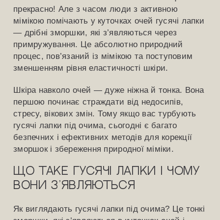
прекрасно! Але з часом люди з активною
мімікою помічають у куточках очей гусячі лапки
— дрібні зморшки, які з’являються через
примружування. Це абсолютно природний
процес, пов’язаний із мімікою та поступовим
зменшенням рівня еластичності шкіри.
Шкіра навколо очей — дуже ніжна й тонка. Вона
першою починає страждати від недосипів,
стресу, вікових змін. Тому якщо вас турбують
гусячі лапки під очима, сьогодні є багато
безпечних і ефективних методів для корекції
зморшок і збереження природної міміки.
Що таке гусячі лапки і чому
вони з’являються
Як виглядають гусячі лапки під очима? Це тонкі