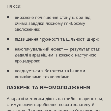
Плюси:
виражене поліпшення стану шкіри під
очима завдяки якісному глибокому
зволоженню;
підвищення пружності та щільності шкіри;
накопичувальний ефект — результат стає
дедалі виразнішим із кожною наступною
процедурою;
поєднується з ботоксом та іншими
антивіковими технологіями.
Лазерне та RF-омолодження
Апаратні методики діють на глибші шари шкіри,
стимулюючи вироблення нового колагену й
еластину. Лазерне омолодження м’яко видаляє