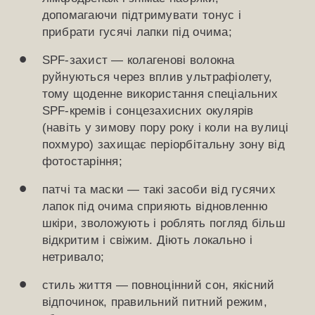
допомагаючи підтримувати тонус і
прибрати гусячі лапки під очима;
SPF-захист — колагенові волокна
руйнуються через вплив ультрафіолету,
тому щоденне використання спеціальних
SPF-кремів і сонцезахисних окулярів
(навіть у зимову пору року і коли на вулиці
похмуро) захищає періорбітальну зону від
фотостаріння;
патчі та маски — такі засоби від гусячих
лапок під очима сприяють відновленню
шкіри, зволожують і роблять погляд більш
відкритим і свіжим. Діють локально і
нетривало;
стиль життя — повноцінний сон, якісний
відпочинок, правильний питний режим,