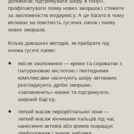
допомагає підтримувати шкіру в тонусі,
профілактувати появу нових зморшок і стежити
за зволоженістю епідермісу. А це багато в чому
впливає на помітність гусячих лапок і появу
нових зморшок.
Кілька домашніх методів, як прибрати під
очима гусячі лапки:
якісне зволоження — креми та сироватки з
гіалуроновою кислотою і пептидними
комплексами насичують шкіру активами,
розгладжують дрібні зморшки,
«заповнюють» наявні та підтримують
шкірний бар’єр;
легкий масаж періорбітальної зони —
легкий масаж кінчиками пальців під час
нанесення активів або кремів покращує
лімфодренаж і знімає набряки,