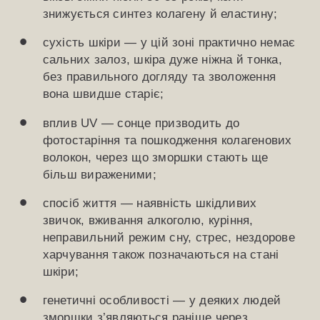
знижується синтез колагену й еластину;
сухість шкіри — у цій зоні практично немає
сальних залоз, шкіра дуже ніжна й тонка,
без правильного догляду та зволоження
вона швидше старіє;
вплив UV — сонце призводить до
фотостаріння та пошкодження колагенових
волокон, через що зморшки стають ще
більш вираженими;
спосіб життя — наявність шкідливих
звичок, вживання алкоголю, куріння,
неправильний режим сну, стрес, нездорове
харчування також позначаються на стані
шкіри;
генетичні особливості — у деяких людей
зморшки з’являються раніше через