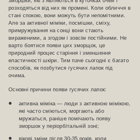
зморшки, які з’являються в куточках очей і
розходяться від них як промені. Коли обличчя в
стані спокою, вони можуть бути непомітними.
Але за активної міміки, посмішки, сміху,
примружування на сонці вони стають
вираженими, а згодом і зовсім постійними. Не
варто боятися появи цих зморщок, це
природний процес старіння і зменшення
еластичності шкіри. Тим паче сьогодні є багато
способів, як позбутися гусячих лапок під
очима.
Основні причини появи гусячих лапок:
активна міміка — люди з активною мімікою,
які часто сміються, моргають або
мружаться, раніше помічають появу
зморшок у періорбітальній зоні;
вікові зміни після 30-35 років, коли