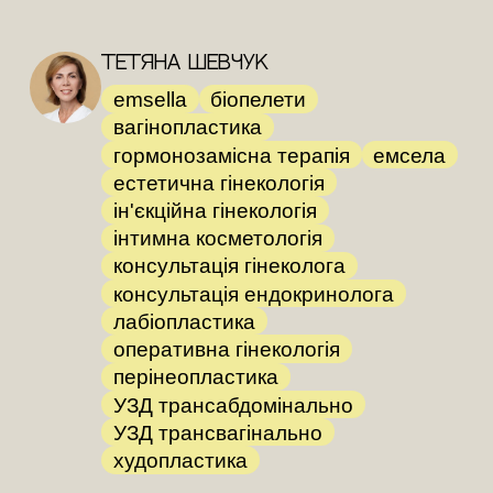
Тетяна Шевчук
emsella
біопелети
вагінопластика
гормонозамісна терапія
емсела
естетична гінекологія
ін'єкційна гінекологія
інтимна косметологія
консультація гінеколога
консультація ендокринолога
лабіопластика
оперативна гінекологія
перінеопластика
УЗД трансабдомінально
УЗД трансвагінально
худопластика