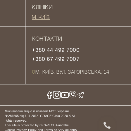
КЛІНІКИ
М. КИЇВ
КОНТАКТИ
+380 44 499 7000
+380 67 499 7007
М. КИЇВ, ВУЛ. ЗАГОРІВСЬКА, 14
Ліцензовано згідно із наказом МОЗ України
№281505 від 7.11.2013. GRACE Clinic 2020 © All
rights reserved.
This site is protected by reCAPTCHA and the
Google
Privacy Policy
and
Terms of Service
apply.