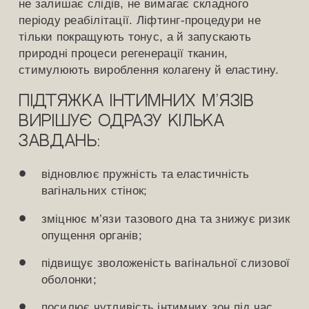
не залишає слідів, не вимагає складного
періоду реабілітації. Ліфтинг-процедури не
тільки покращують тонус, а й запускають
природні процеси регенерації тканин,
стимулюють вироблення колагену й еластину.
Підтяжка інтимних м’язів
вирішує одразу кілька
завдань:
відновлює пружність та еластичність
вагінальних стінок;
зміцнює м’язи тазового дна та знижує ризик
опущення органів;
підвищує зволоженість вагінальної слизової
оболонки;
посилює чутливість інтимних зон під час