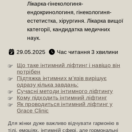
Лікарка-гінекологиня-
ендокринологиня, гінекологиня-
естетистка, хірургиня. Лікарка вищої
категорії, кандидатка медичних
наук.
29.05.2025
Час читання
хвилини
Що таке інтимний ліфтинг і навіщо він
потрібен
Підтяжка інтимних м’язів вирішує
одразу кілька завдань:
Сучасні методи інтимного ліфтингу
Кому підходить інтимний ліфтинг
Як проводиться інтимний ліфтинг у
Grace Clinic
Для жінки дуже важливо відчувати гармонію в
тілі, емоціях, інтимній сфері, але гормональні