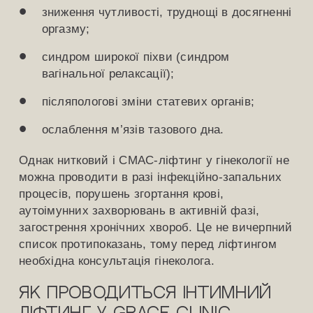
зниження чутливості, труднощі в досягненні
оргазму;
синдром широкої піхви (синдром
вагінальної релаксації);
післяпологові зміни статевих органів;
ослаблення м’язів тазового дна.
Однак нитковий і СМАС-ліфтинг у гінекології не
можна проводити в разі інфекційно-запальних
процесів, порушень згортання крові,
аутоімунних захворювань в активній фазі,
загострення хронічних хвороб. Це не вичерпний
список протипоказань, тому перед ліфтингом
необхідна консультація гінеколога.
Як проводиться інтимний