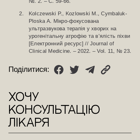
№. 2. – С. 59-66.
Kolczewski P., Kozlowski M., Cymbaluk-
Ploska A. Мікро-фокусована
ультразвукова терапія у хворих на
урогенітальну атрофію та в’ялість піхви
[Електронний ресурс] // Journal of
Clinical Medicine. – 2022. – Vol. 11, № 23.
Поділитися:
ХОЧУ
КОНСУЛЬТАЦіЮ
лікаря