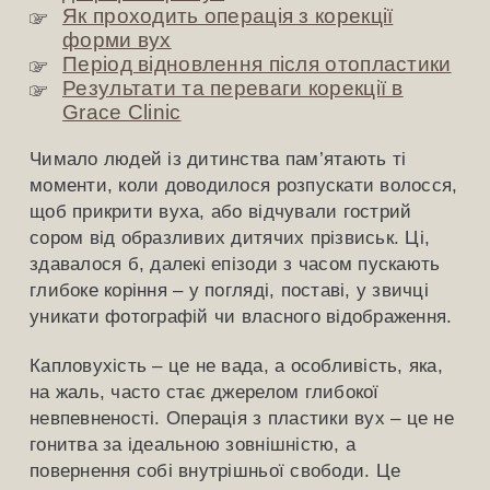
Як проходить операція з корекції
форми вух
Період відновлення після отопластики
Результати та переваги корекції в
Grace Clinic
Чимало людей із дитинства пам’ятають ті
моменти, коли доводилося розпускати волосся,
щоб прикрити вуха, або відчували гострий
сором від образливих дитячих прізвиськ. Ці,
здавалося б, далекі епізоди з часом пускають
глибоке коріння – у погляді, поставі, у звичці
уникати фотографій чи власного відображення.
Капловухість – це не вада, а особливість, яка,
на жаль, часто стає джерелом глибокої
невпевненості. Операція з пластики вух – це не
гонитва за ідеальною зовнішністю, а
повернення собі внутрішньої свободи. Це