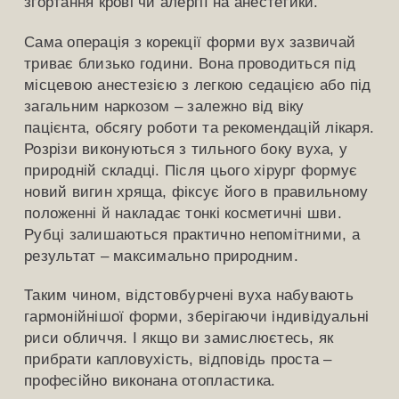
згортання крові чи алергії на анестетики.
Сама операція з корекції форми вух зазвичай
триває близько години. Вона проводиться під
місцевою анестезією з легкою седацією або під
загальним наркозом – залежно від віку
пацієнта, обсягу роботи та рекомендацій лікаря.
Розрізи виконуються з тильного боку вуха, у
природній складці. Після цього хірург формує
новий вигин хряща, фіксує його в правильному
положенні й накладає тонкі косметичні шви.
Рубці залишаються практично непомітними, а
результат – максимально природним.
Таким чином, відстовбурчені вуха набувають
гармонійнішої форми, зберігаючи індивідуальні
риси обличчя. І якщо ви замислюєтесь, як
прибрати капловухість, відповідь проста –
професійно виконана отопластика.