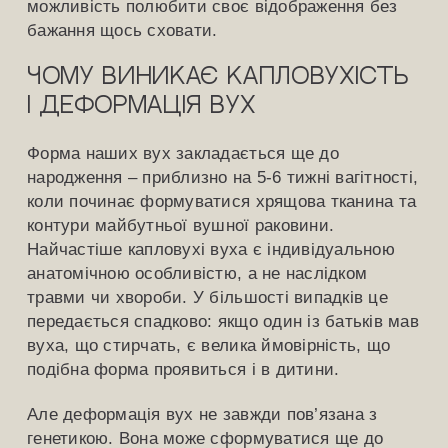
можливість полюбити своє відображення без
бажання щось сховати.
Чому виникає капловухість
і деформація вух
Форма наших вух закладається ще до
народження – приблизно на 5-6 тижні вагітності,
коли починає формуватися хрящова тканина та
контури майбутньої вушної раковини.
Найчастіше капловухі вуха є індивідуальною
анатомічною особливістю, а не наслідком
травми чи хвороби. У більшості випадків це
передається спадково: якщо один із батьків мав
вуха, що стирчать, є велика ймовірність, що
подібна форма проявиться і в дитини.
Але деформація вух не завжди пов’язана з
генетикою. Вона може сформуватися ще до