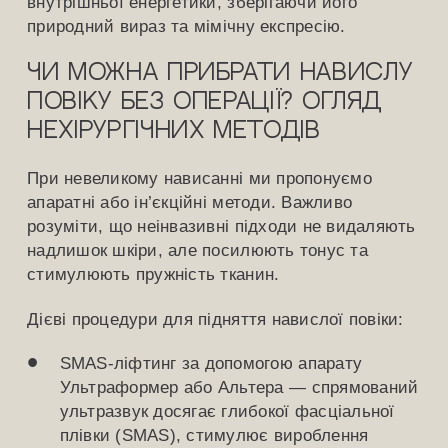
внутрішньої енергетики, зберігаючи його
природний вираз та мімічну експресію.
Чи можна прибрати навислу
повіку без операції? Огляд
нехірургічних методів
При невеликому нависанні ми пропонуємо
апаратні або ін’єкційні методи. Важливо
розуміти, що неінвазивні підходи не видаляють
надлишок шкіри, але посилюють тонус та
стимулюють пружність тканин.
Дієві процедури для підняття навислої повіки:
SMAS-ліфтинг за допомогою апарату
Ультраформер або Альтера — спрямований
ультразвук досягає глибокої фасціальної
плівки (SMAS), стимулює вироблення