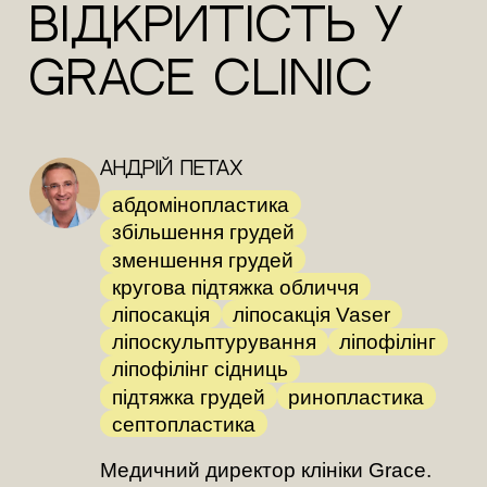
відкритість у
Grace Clinic
Андрій Петах
абдомінопластика
збільшення грудей
зменшення грудей
кругова підтяжка обличчя
ліпосакція
ліпосакція Vaser
ліпоскульптурування
ліпофілінг
ліпофілінг сідниць
підтяжка грудей
ринопластика
септопластика
Медичний директор клініки Grace.