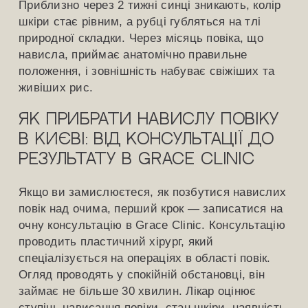
Приблизно через 2 тижні синці зникають, колір
шкіри стає рівним, а рубці губляться на тлі
природної складки. Через місяць повіка, що
нависла, приймає анатомічно правильне
положення, і зовнішність набуває свіжіших та
живіших рис.
Як прибрати навислу повіку
в Києві: від консультації до
результату в Grace Clinic
Якщо ви замислюєтеся, як позбутися навислих
повік над очима, перший крок — записатися на
очну консультацію в Grace Clinic. Консультацію
проводить пластичний хірург, який
спеціалізується на операціях в області повік.
Огляд проводять у спокійній обстановці, він
займає не більше 30 хвилин. Лікар оцінює
ступінь нависання повіки, стан шкіри, наявність