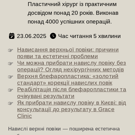
Пластичний хірург із практичним
досвідом понад 20 років. Виконав
понад 4000 успішних операцій.
23.06.2025
Час читання
хвилини
Нависання верхньої повіки: причини
появи та естетичні проблеми
Чи можна прибрати навислу повіку без
операції? Огляд нехірургічних методів
Верхня блефаропластика: «золотий
стандарт» корекції навислих повік
Реабілітація після блефаропластики та
очікувані результати
Як прибрати навислу повіку в Києві: від
консультації до результату в Grace
Clinic
Навислі верхні повіки — поширена естетична