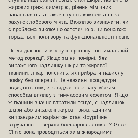
жирових гриж, симетрію, рівень мімічних
навантажень, а також ступінь компенсації за
рахунок лобового м’яза. Важливо визначити, чи
є проблема виключно естетичною, чи вона вже
торкається поля зору та функціональності повік.
Після діагностики хірург пропонує оптимальний
метод корекції. Якщо зміни помірні, без
вираженого надлишку шкіри та жирової
тканини, лікар пояснить, як прибрати навислу
повіку без операції. Неінвазивні процедури
підходять тим, хто віддає перевагу м’яким
способам впливу з тимчасовим ефектом. Якщо
ж тканини значно втратили тонус, є надлишок
шкіри або виражені жирові грижі, єдиним
виправданим варіантом стає хірургічне
втручання — верхня блефаропластика. У Grace
Clinic вона проводиться за міжнародними