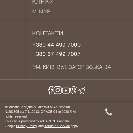
КЛІНІКИ
М. КИЇВ
КОНТАКТИ
+380 44 499 7000
+380 67 499 7007
М. КИЇВ, ВУЛ. ЗАГОРІВСЬКА, 14
Ліцензовано згідно із наказом МОЗ України
№281505 від 7.11.2013. GRACE Clinic 2020 © All
rights reserved.
This site is protected by reCAPTCHA and the
Google
Privacy Policy
and
Terms of Service
apply.