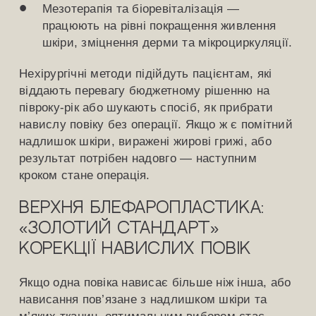
Мезотерапія та біоревіталізація —
працюють на рівні покращення живлення
шкіри, зміцнення дерми та мікроциркуляції.
Нехірургічні методи підійдуть пацієнтам, які
віддають перевагу бюджетному рішенню на
півроку-рік або шукають спосіб, як прибрати
навислу повіку без операції. Якщо ж є помітний
надлишок шкіри, виражені жирові грижі, або
результат потрібен надовго — наступним
кроком стане операція.
Верхня блефаропластика:
«золотий стандарт»
корекції навислих повік
Якщо одна повіка нависає більше ніж інша, або
нависання пов’язане з надлишком шкіри та
м’яких тканин, оптимальним вибором стає