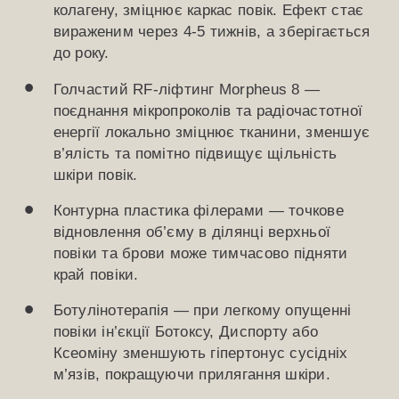
колагену, зміцнює каркас повік. Ефект стає
вираженим через 4-5 тижнів, а зберігається
до року.
Голчастий RF-ліфтинг Morpheus 8 —
поєднання мікропроколів та радіочастотної
енергії локально зміцнює тканини, зменшує
в’ялість та помітно підвищує щільність
шкіри повік.
Контурна пластика філерами — точкове
відновлення об’єму в ділянці верхньої
повіки та брови може тимчасово підняти
край повіки.
Ботулінотерапія — при легкому опущенні
повіки ін’єкції Ботоксу, Диспорту або
Ксеоміну зменшують гіпертонус сусідніх
м’язів, покращуючи прилягання шкіри.