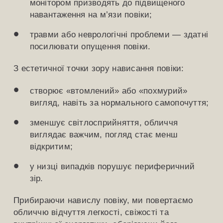
монітором призводять до підвищеного
навантаження на м’язи повіки;
травми або неврологічні проблеми — здатні
посилювати опущення повіки.
З естетичної точки зору нависання повіки:
створює «втомлений» або «похмурий»
вигляд, навіть за нормального самопочуття;
зменшує світлосприйняття, обличчя
виглядає важчим, погляд стає менш
відкритим;
у низці випадків порушує периферичний
зір.
Прибираючи навислу повіку, ми повертаємо
обличчю відчуття легкості, свіжості та