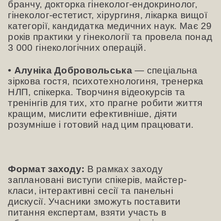
бранчу, докторка гінеколог-ендокринолог,
гінеколог-естетист, хірургиня, лікарка вищої
категорії, кандидатка медичних наук. Має 29
років практики у гінекології та провела понад
3 000 гінекологічних операцій.
• Алуніка Добровольська
— спеціальна
зіркова гостя, психотехнологиня, тренерка
НЛП, спікерка. Творчиня відеокурсів та
тренінгів для тих, хто прагне робити життя
кращим, мислити ефективніше, діяти
розумніше і готовий над цим працювати.
Формат заходу:
В рамках заходу
заплановані виступи спікерів, майстер-
класи, інтерактивні сесії та панельні
дискусії. Учасники зможуть поставити
питання експертам, взяти участь в