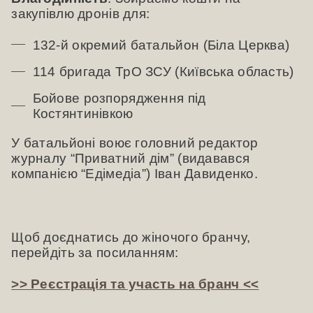
закупівлю дронів для:
132-й окремий батальйон (Біла Церква)
114 бригада ТрО ЗСУ (Київська область)
Бойове розпорядження під
Костянтинівкою
У батальйоні воює головний редактор
журналу “Приватний дім” (видавався
компанією “Едімедіа”) Іван Давиденко.
Щоб доєднатись до жіночого бранчу,
перейдіть за посиланням:
>> Реєстрація та участь на бранч <<