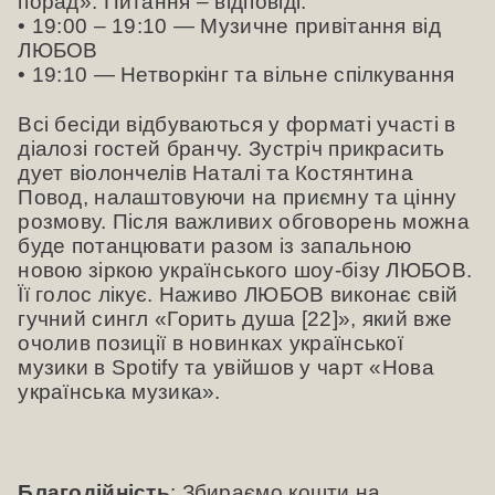
порад». Питання – відповіді.
• 19:00 – 19:10 — Музичне привітання від
ЛЮБОВ
• 19:10 — Нетворкінг та вільне спілкування
Всі бесіди відбуваються у форматі участі в
діалозі гостей бранчу. Зустріч прикрасить
дует віолончелів Наталі та Костянтина
Повод, налаштовуючи на приємну та цінну
розмову. Після важливих обговорень можна
буде потанцювати разом із запальною
новою зіркою українського шоу-бізу ЛЮБОВ.
Її голос лікує. Наживо ЛЮБОВ виконає свій
гучний сингл «Горить душа [22]», який вже
очолив позиції в новинках української
музики в Spotify та увійшов у чарт «Нова
українська музика».
Благодійність
: Збираємо кошти на