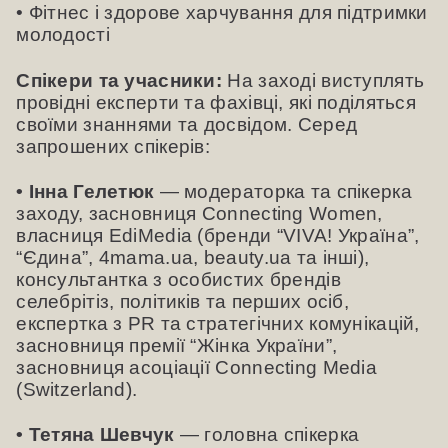
• Фітнес і здорове харчування для підтримки
молодості
Спікери та учасники:
На заході виступлять
провідні експерти та фахівці, які поділяться
своїми знаннями та досвідом. Серед
запрошених спікерів:
• Інна Гелетюк
— модераторка та спікерка
заходу, засновниця Connecting Women,
власниця EdiMedia (бренди “VIVA! Україна”,
“Єдина”, 4mama.ua, beauty.ua та інші),
консультантка з особистих брендів
селебрітіз, політиків та перших осіб,
експертка з PR та стратегічних комунікацій,
засновниця премії “Жінка України”,
засновниця асоціації Connecting Media
(Switzerland).
• Тетяна Шевчук
— головна спікерка