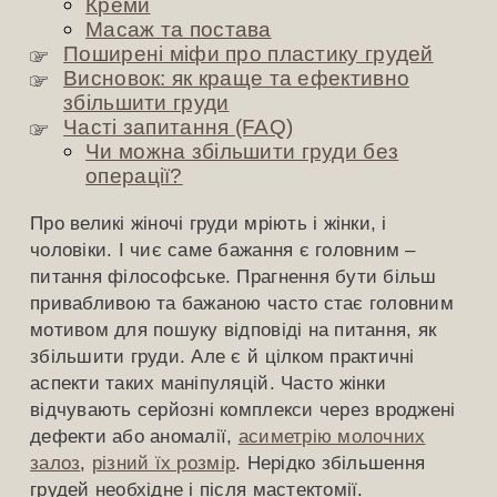
Креми
Масаж та постава
Поширені міфи про пластику грудей
Висновок: як краще та ефективно
збільшити груди
Часті запитання (FAQ)
Чи можна збільшити груди без
операції?
Про великі жіночі груди мріють і жінки, і
чоловіки. І чиє саме бажання є головним –
питання філософське. Прагнення бути більш
привабливою та бажаною часто стає головним
мотивом для пошуку відповіді на питання, як
збільшити груди. Але є й цілком практичні
аспекти таких маніпуляцій. Часто жінки
відчувають серйозні комплекси через вроджені
дефекти або аномалії,
асиметрію молочних
залоз
,
різний їх розмір
. Нерідко збільшення
грудей необхідне і після мастектомії.