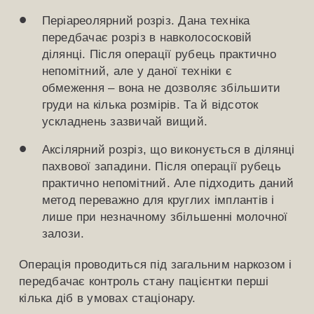
Періареолярний розріз. Дана техніка
передбачає розріз в навколососковій
ділянці. Після операції рубець практично
непомітний, але у даної техніки є
обмеження – вона не дозволяє збільшити
груди на кілька розмірів. Та й відсоток
ускладнень зазвичай вищий.
Аксілярний розріз, що виконується в ділянці
пахвової западини. Після операції рубець
практично непомітний. Але підходить даний
метод переважно для круглих імплантів і
лише при незначному збільшенні молочної
залози.
Операція проводиться під загальним наркозом і
передбачає контроль стану пацієнтки перші
кілька діб в умовах стаціонару.