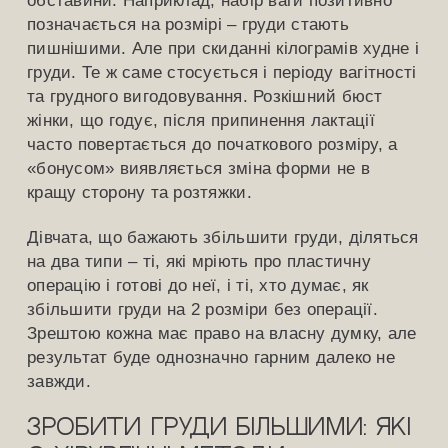
обставини. Наприклад, набір ваги позитивно
позначається на розмірі – груди стають
пишнішими. Але при скиданні кілограмів худне і
груди. Те ж саме стосується і періоду вагітності
та грудного вигодовування. Розкішний бюст
жінки, що годує, після припинення лактації
часто повертається до початкового розміру, а
«бонусом» виявляється зміна форми не в
кращу сторону та розтяжки.
Дівчата, що бажають збільшити груди, діляться
на два типи – ті, які мріють про пластичну
операцію і готові до неї, і ті, хто думає, як
збільшити груди на 2 розміри без операції.
Зрештою кожна має право на власну думку, але
результат буде однозначно гарним далеко не
завжди.
Зробити груди більшими: які