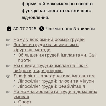
форми, а й максимально повного
функціонального та естетичного
відновлення.
30.07.2025
Час читання
хвилини
Чому у всіх різний розмір грудей
Зробити груди більшими: які є
хірургічні методи
Збільшення грудей імплантами. За і
проти
Які є види грудних імплантів і як їх
вибрати, види розрізів
Ліпофілінг – альтернатива імплантам
Ліпофілінг грудей: плюси та мінуси
Ліпофілінг грудей: реабілітація
Чи можна збільшити груди в домашніх
умовах
Спорт