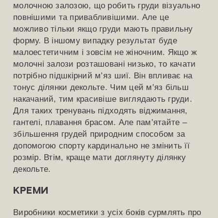
молочною залозою, що робить груди візуально
повнішими та привабливішими. Але це
можливо тільки якщо груди мають правильну
форму. В іншому випадку результат буде
малоестетичним і зовсім не жіночним. Якщо ж
молочні залози розташовані низько, то качати
потрібно підшкірний м’яз шиї. Він впливає на
тонус ділянки декольте. Чим цей м’яз більш
накачаний, тим красивіше виглядають груди.
Для таких тренувань підходять віджимання,
гантелі, плавання брасом. Але пам’ятайте –
збільшення грудей природним способом за
допомогою спорту кардинально не змінить її
розмір. Втім, краще мати доглянуту ділянку
декольте.
Креми
Виробники косметики з усіх боків сурмлять про