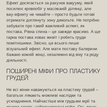
Ефект досягається за рахунок вакууму, який
посилює кровообіг у масованій ділянці, але
вау-ефекту не чекайте – просто будьте готові
отримати доглянуту зону декольте. Не потрібно
забувати про такий важливий аспект, як
постава. Рівна спина – це завжди красиво. А ще
гарна постава ховає живіт і робить груди
помітнішими. Звісно, це всього лише
візуальний ефект. Але мати поставу балерини
бажано кожній жінці, незалежно від віку та роду
діяльності.
Поширені міфи про пластику
грудей
Не всі жінки наважуються на пластику грудей –
багатьох лякають можливі наслідки та
ускладнення. Найчастіше між грудьми мрії та
жінкою стоять найпоширеніші міфи. Ось вони: