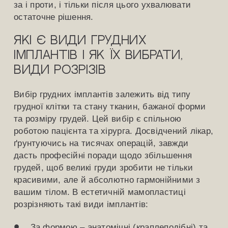
за і проти, і тільки після цього ухвалювати
остаточне рішення.
Які є види грудних
імплантів і як їх вибрати,
види розрізів
Вибір грудних імплантів залежить від типу
грудної клітки та стану тканин, бажаної форми
та розміру грудей. Цей вибір є спільною
роботою пацієнта та хірурга. Досвідчений лікар,
ґрунтуючись на тисячах операцій, завжди
дасть професійні поради щодо збільшення
грудей, щоб великі груди зробити не тільки
красивими, але й абсолютно гармонійними з
вашим тілом. В естетичній мамопластиці
розрізняють такі види імплантів:
За формою – анатомічні (краплеподібні) та