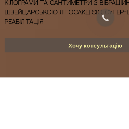
кілограми та сантиметри з вібраці
швейцарською ліпосакцією. Супер
реабілітація
Хочу консультацію
У перекладі з грецької термін «ліпосакція»
дослівно означає жировідсмоктування.
Ліпосакція (VASER ліпосакція) представляє
собою видалення надлишків підшкірного жиру