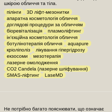
шкірою обличчя та тіла.
пілінги
3D ліфт-мезонитки
апаратна косметологія обличчя
доглядові процедури за обличчям
біоревіталізація
плазмоліфтинг
ін'єкційна косметологія обличчя
ботулінотерапія обличчя
aquapure
кріоліполіз
лікування гіпергідрозу
екзосоми
мезотерапія
лазерне омолодження
CO2 Candela (лазерне шліфування)
SMAS-ліфтинг
LaseMD
Не потрібно багато пояснювати, що означає