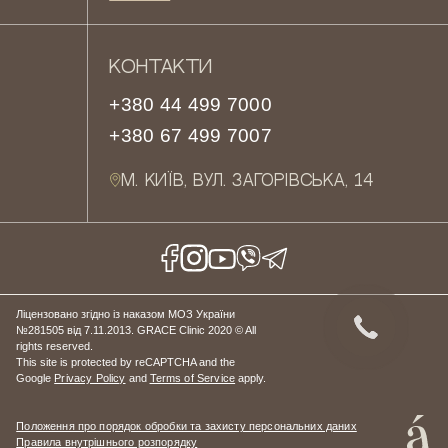
КОНТАКТИ
+380 44 499 7000
+380 67 499 7007
М. КИЇВ, ВУЛ. ЗАГОРІВСЬКА, 14
Ліцензовано згідно із наказом МОЗ України
№281505 від 7.11.2013. GRACE Clinic 2020 © All
rights reserved.
This site is protected by reCAPTCHA and the
Google
Privacy Policy
and
Terms of Service
apply.
Положення про порядок обробки та захисту персональних даних
Правила внутрішнього розпорядку